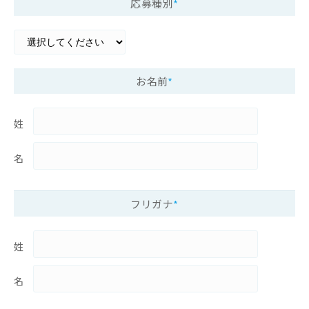
応募種別
*
お名前
*
姓
名
フリガナ
*
姓
名